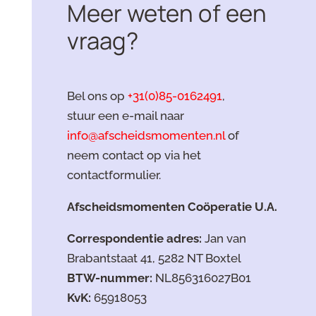
Meer weten of een
vraag?
Bel ons op
+31(0)85-0162491
,
stuur een e-mail naar
info@afscheidsmomenten.nl
of
neem contact op via het
contactformulier.
Afscheidsmomenten Coöperatie U.A.
Correspondentie adres:
Jan van
Brabantstaat 41, 5282 NT Boxtel
BTW-nummer:
NL856316027B01
KvK:
65918053