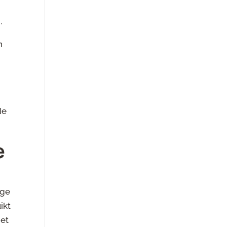
.
n
de
e
ige
ikt
Het