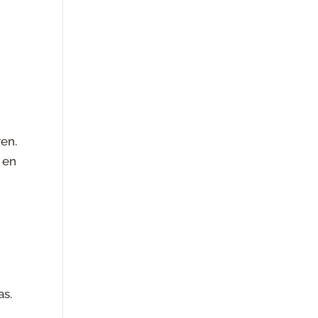
en.
 en
as.