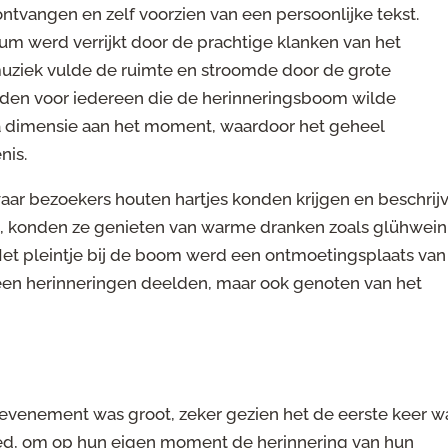
ontvangen en zelf voorzien van een persoonlijke tekst.
trum werd verrijkt door de prachtige klanken van het
 muziek vulde de ruimte en stroomde door de grote
den voor iedereen die de herinneringsboom wilde
a dimensie aan het moment, waardoor het geheel
nis.
ar bezoekers houten hartjes konden krijgen en beschrijv
en, konden ze genieten van warme dranken zoals glühwein
t pleintje bij de boom werd een ontmoetingsplaats van
leen herinneringen deelden, maar ook genoten van het
 evenement was groot, zeker gezien het de eerste keer w
bied, om op hun eigen moment de herinnering van hun