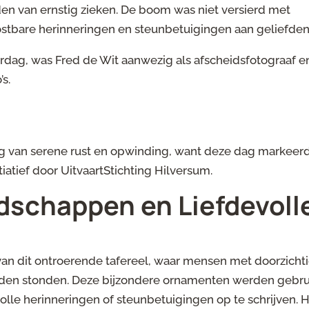
en van ernstig zieken. De boom was niet versierd met
kostbare herinneringen en steunbetuigingen aan geliefden
dag, was Fred de Wit aanwezig als afscheidsfotograaf e
’s.
g van serene rust en opwinding, want deze dag markeer
atief door UitvaartStichting Hilversum.
dschappen en Liefdevoll
 van dit ontroerende tafereel, waar mensen met doorzicht
anden stonden. Deze bijzondere ornamenten werden gebru
lle herinneringen of steunbetuigingen op te schrijven. 